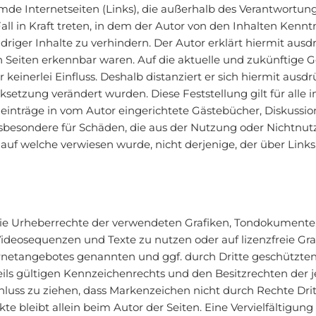
emde Internetseiten (Links), die außerhalb des Verantwortun
all in Kraft treten, in dem der Autor von den Inhalten Kenn
riger Inhalte zu verhindern. Der Autor erklärt hiermit ausd
n Seiten erkennbar waren. Auf die aktuelle und zukünftige G
keinerlei Einfluss. Deshalb distanziert er sich hiermit ausdrü
nksetzung verändert wurden. Diese Feststellung gilt für alle
inträge in vom Autor eingerichtete Gästebücher, Diskussionsf
insbesondere für Schäden, die aus der Nutzung oder Nichtnu
, auf welche verwiesen wurde, nicht derjenige, der über Links 
en die Urheberrechte der verwendeten Grafiken, Tondokument
 Videosequenzen und Texte zu nutzen oder auf lizenzfreie 
ternetangebotes genannten und ggf. durch Dritte geschützt
s gültigen Kennzeichenrechts und den Besitzrechten der j
luss zu ziehen, dass Markenzeichen nicht durch Rechte Dritt
ekte bleibt allein beim Autor der Seiten. Eine Vervielfältigu