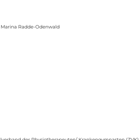
ie Marina Radde-Odenwald
alverband der Physiotherapeuten/ Krankengymnasten (ZVK) e