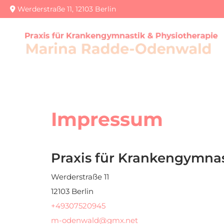
Werderstraße 11, 12103 Berlin

Impressum
Praxis für Krankengymna
Werderstraße 11
12103 Berlin
+49307520945
m-odenwald@gmx.net