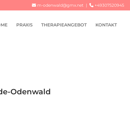
m-odenwald@gmx.net
|
+49307520945


OME
PRAXIS
THERAPIEANGEBOT
KONTAKT
dde-Odenwald